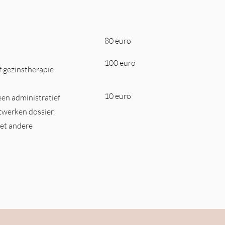
80 euro
100 euro
of gezinstherapie
10 euro
een administratief
twerken dossier,
met andere